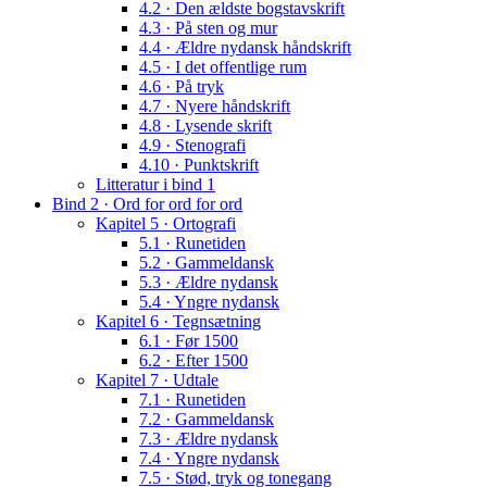
4.2 · Den ældste bogstavskrift
4.3 · På sten og mur
4.4 · Ældre nydansk håndskrift
4.5 · I det offentlige rum
4.6 · På tryk
4.7 · Nyere håndskrift
4.8 · Lysende skrift
4.9 · Stenografi
4.10 · Punktskrift
Litteratur i bind 1
Bind 2 · Ord for ord for ord
Kapitel 5 · Ortografi
5.1 · Runetiden
5.2 · Gammeldansk
5.3 · Ældre nydansk
5.4 · Yngre nydansk
Kapitel 6 · Tegnsætning
6.1 · Før 1500
6.2 · Efter 1500
Kapitel 7 · Udtale
7.1 · Runetiden
7.2 · Gammeldansk
7.3 · Ældre nydansk
7.4 · Yngre nydansk
7.5 · Stød, tryk og tonegang