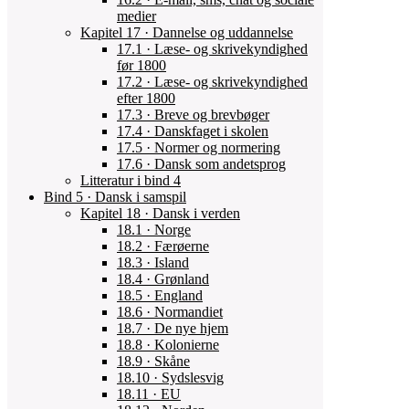
medier
Kapitel 17 · Dannelse og uddannelse
17.1 · Læse- og skrivekyndighed
før 1800
17.2 · Læse- og skrivekyndighed
efter 1800
17.3 · Breve og brevbøger
17.4 · Danskfaget i skolen
17.5 · Normer og normering
17.6 · Dansk som andetsprog
Litteratur i bind 4
Bind 5 · Dansk i samspil
Kapitel 18 · Dansk i verden
18.1 · Norge
18.2 · Færøerne
18.3 · Island
18.4 · Grønland
18.5 · England
18.6 · Normandiet
18.7 · De nye hjem
18.8 · Kolonierne
18.9 · Skåne
18.10 · Sydslesvig
18.11 · EU