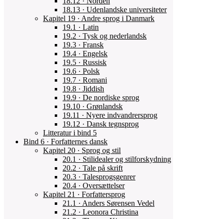
18.12 · Norden
18.13 · Udenlandske universiteter
Kapitel 19 · Andre sprog i Danmark
19.1 · Latin
19.2 · Tysk og nederlandsk
19.3 · Fransk
19.4 · Engelsk
19.5 · Russisk
19.6 · Polsk
19.7 · Romani
19.8 · Jiddish
19.9 · De nordiske sprog
19.10 · Grønlandsk
19.11 · Nyere indvandrersprog
19.12 · Dansk tegnsprog
Litteratur i bind 5
Bind 6 · Forfatternes dansk
Kapitel 20 · Sprog og stil
20.1 · Stilidealer og stilforskydning
20.2 · Tale på skrift
20.3 · Talesprogsgenrer
20.4 · Oversættelser
Kapitel 21 · Forfattersprog
21.1 · Anders Sørensen Vedel
21.2 · Leonora Christina