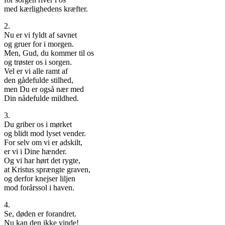
med kærlighedens kræfter.
2.
Nu er vi fyldt af savnet
og gruer for i morgen.
Men, Gud, du kommer til os
og trøster os i sorgen.
Vel er vi alle ramt af
den gådefulde stilhed,
men Du er også nær med
Din nådefulde mildhed.
3.
Du griber os i mørket
og blidt mod lyset vender.
For selv om vi er adskilt,
er vi i Dine hænder.
Og vi har hørt det rygte,
at Kristus sprængte graven,
og derfor knejser liljen
mod forårssol i haven.
4.
Se, døden er forandret.
Nu kan den ikke vinde!