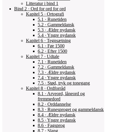
Litteratur i bind 1
Bind 2 · Ord for ord for ord
Kapitel 5 · Ortografi
5.1 · Runetiden
5.2 · Gammeldansk
5.3 · Ældre nydansk
5.4 · Yngre nydansk
Kapitel 6 · Tegnsætning
6.1 · Før 1500
6.2 · Efter 1500
Kapitel 7 · Udtale
7.1 · Runetiden
7.2 · Gammeldansk
7.3 · Ældre nydansk
7.4 · Yngre nydansk
7.5 · Stød, tryk og tonegang
Kapitel 8 · Ordforråd
8.1 · Arveord, låneord og
fremmedord
8.2 · Orddannelse
8.3 · Runesproget og gammeldansk
8.4 · Ældre nydansk
8.5 · Yngre nydansk
8.6 · Fagsprog
8.7 · Slang