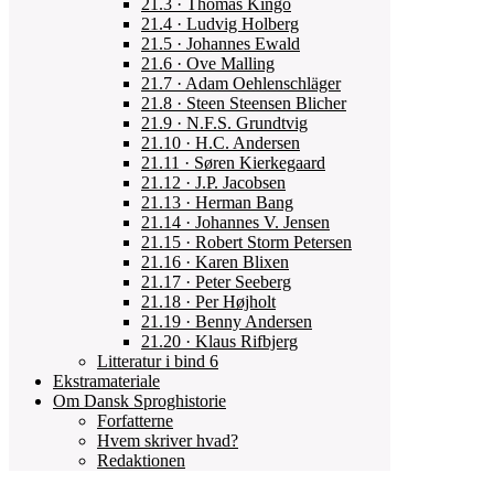
21.3 · Thomas Kingo
21.4 · Ludvig Holberg
21.5 · Johannes Ewald
21.6 · Ove Malling
21.7 · Adam Oehlenschläger
21.8 · Steen Steensen Blicher
21.9 · N.F.S. Grundtvig
21.10 · H.C. Andersen
21.11 · Søren Kierkegaard
21.12 · J.P. Jacobsen
21.13 · Herman Bang
21.14 · Johannes V. Jensen
21.15 · Robert Storm Petersen
21.16 · Karen Blixen
21.17 · Peter Seeberg
21.18 · Per Højholt
21.19 · Benny Andersen
21.20 · Klaus Rifbjerg
Litteratur i bind 6
Ekstramateriale
Om Dansk Sproghistorie
Forfatterne
Hvem skriver hvad?
Redaktionen