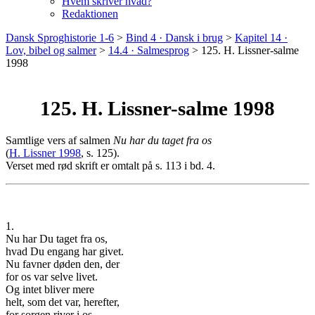
Hvem skriver hvad?
Redaktionen
Dansk Sproghistorie 1-6
>
Bind 4 · Dansk i brug
>
Kapitel 14 ·
Lov, bibel og salmer
>
14.4 · Salmesprog
>
125. H. Lissner-salme
1998
125. H. Lissner-salme 1998
Samtlige vers af salmen
Nu har du taget fra os
(
H. Lissner 1998
, s. 125).
Verset med rød skrift er omtalt på s. 113 i bd. 4.
1.
Nu har Du taget fra os,
hvad Du engang har givet.
Nu favner døden den, der
for os var selve livet.
Og intet bliver mere
helt, som det var, herefter,
for sorgen river i os