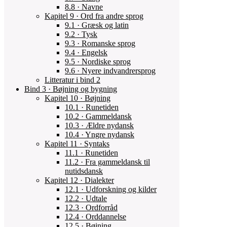
8.8 · Navne
Kapitel 9 · Ord fra andre sprog
9.1 · Græsk og latin
9.2 · Tysk
9.3 · Romanske sprog
9.4 · Engelsk
9.5 · Nordiske sprog
9.6 · Nyere indvandrersprog
Litteratur i bind 2
Bind 3 · Bøjning og bygning
Kapitel 10 · Bøjning
10.1 · Runetiden
10.2 · Gammeldansk
10.3 · Ældre nydansk
10.4 · Yngre nydansk
Kapitel 11 · Syntaks
11.1 · Runetiden
11.2 · Fra gammeldansk til
nutidsdansk
Kapitel 12 · Dialekter
12.1 · Udforskning og kilder
12.2 · Udtale
12.3 · Ordforråd
12.4 · Orddannelse
12.5 · Bøjning