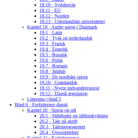
18.10 · Sydslesvig
18.11 · EU
18.12 · Norden
18.13 · Udenlandske universiteter
Kapitel 19 · Andre sprog i Danmark
19.1 · Latin
19.2 · Tysk og nederlandsk
19.3 · Fransk
19.4 · Engelsk
19.5 · Russisk
19.6 · Polsk
19.7 · Romani
19.8 · Jiddish
19.9 · De nordiske sprog
19.10 · Grønlandsk
19.11 · Nyere indvandrersprog
19.12 · Dansk tegnsprog
Litteratur i bind 5
Bind 6 · Forfatternes dansk
Kapitel 20 · Sprog og stil
20.1 · Stilidealer og stilforskydning
20.2 · Tale på skrift
20.3 · Talesprogsgenrer
20.4 · Oversættelser
Kapitel 21 · Forfattersprog