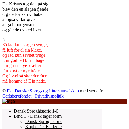
Da Kristus tog den på sig,
blev den en slagen fjende.
Og derfor kan vi håbe,
at også vi får givet
at gå i morgensolen
og glæde os ved livet.
5.
Så lad kun sorgen synge,
få luft for al sin klage,
og lad kun savnet tynge,
Din godhed blir tilbage.
Du gir os nye kræfter.
Du knytter nye tråde.
Og hvad så sker derefter,
må komme af Din nåde.
©
Det Danske Sprog- og Litteraturselskab
med støtte fra
Carlsbergfondet
·
Privatlivspolitik
Dansk Sproghistorie 1-6
Bind 1 · Dansk tager form
Dansk Sproghistorie
Kapitel 1 · Kilderne