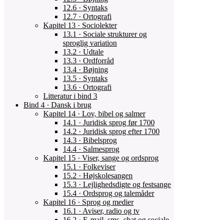
12.6 · Syntaks
12.7 · Ortografi
Kapitel 13 · Sociolekter
13.1 · Sociale strukturer og
sproglig variation
13.2 · Udtale
13.3 · Ordforråd
13.4 · Bøjning
13.5 · Syntaks
13.6 · Ortografi
Litteratur i bind 3
Bind 4 · Dansk i brug
Kapitel 14 · Lov, bibel og salmer
14.1 · Juridisk sprog før 1700
14.2 · Juridisk sprog efter 1700
14.3 · Bibelsprog
14.4 · Salmesprog
Kapitel 15 · Viser, sange og ordsprog
15.1 · Folkeviser
15.2 · Højskolesangen
15.3 · Lejlighedsdigte og festsange
15.4 · Ordsprog og talemåder
Kapitel 16 · Sprog og medier
16.1 · Aviser, radio og tv
16.2 · E-mail, sms, chat og sociale