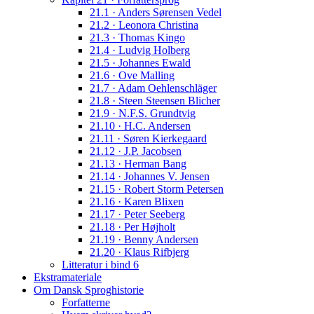
21.1 · Anders Sørensen Vedel
21.2 · Leonora Christina
21.3 · Thomas Kingo
21.4 · Ludvig Holberg
21.5 · Johannes Ewald
21.6 · Ove Malling
21.7 · Adam Oehlenschläger
21.8 · Steen Steensen Blicher
21.9 · N.F.S. Grundtvig
21.10 · H.C. Andersen
21.11 · Søren Kierkegaard
21.12 · J.P. Jacobsen
21.13 · Herman Bang
21.14 · Johannes V. Jensen
21.15 · Robert Storm Petersen
21.16 · Karen Blixen
21.17 · Peter Seeberg
21.18 · Per Højholt
21.19 · Benny Andersen
21.20 · Klaus Rifbjerg
Litteratur i bind 6
Ekstramateriale
Om Dansk Sproghistorie
Forfatterne