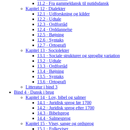
11.2 · Fra gammeldansk til nutidsdansk
Kapitel 12 · Dialekter
12.1 · Udforskning og kilder
12.2 · Udtale
12.3 · Ordforråd
12.4 · Orddannelse
12.5 · Bøjning
12.6 · Syntaks
12.7 · Ortografi
Kapitel 13 · Sociolekter
13.1 · Sociale strukturer og sproglig variation
13.2 · Udtale
13.3 · Ordforråd
13.4 · Bøjning
13.5 · Syntaks
13.6 · Ortografi
Litteratur i bind 3
Bind 4 · Dansk i brug
Kapitel 14 · Lov, bibel og salmer
14.1 · Juridisk sprog før 1700
14.2 · Juridisk sprog efter 1700
14.3 · Bibelsprog
14.4 · Salmesprog
Kapitel 15 · Viser, sange og ordsprog
15.1 · Folkeviser