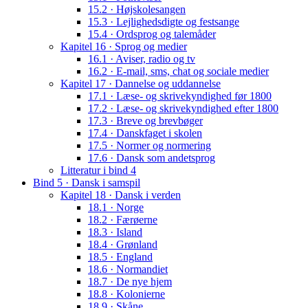
15.2 · Højskolesangen
15.3 · Lejlighedsdigte og festsange
15.4 · Ordsprog og talemåder
Kapitel 16 · Sprog og medier
16.1 · Aviser, radio og tv
16.2 · E-mail, sms, chat og sociale medier
Kapitel 17 · Dannelse og uddannelse
17.1 · Læse- og skrivekyndighed før 1800
17.2 · Læse- og skrivekyndighed efter 1800
17.3 · Breve og brevbøger
17.4 · Danskfaget i skolen
17.5 · Normer og normering
17.6 · Dansk som andetsprog
Litteratur i bind 4
Bind 5 · Dansk i samspil
Kapitel 18 · Dansk i verden
18.1 · Norge
18.2 · Færøerne
18.3 · Island
18.4 · Grønland
18.5 · England
18.6 · Normandiet
18.7 · De nye hjem
18.8 · Kolonierne
18.9 · Skåne