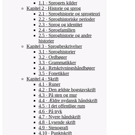
1.1 · Sprogets kilder
Kapitel 2 · Historie og sprog
2.1 · Sproghistorie og sprogteori
2.2 · Sproghistoriske perioder
2.3 · Sprog og identitet
2.4 · Sprogfamilien
2.5 · Sproghistorie og andre
historier
Kapitel 3 · Sprogbeskrivelser
3.1 · Sproghistorier
3.2 · Ordbøger
3.3 · Grammatikker
3.4 · Retskrivningshåndbøger
3.5 · Fonetikker
Kapitel 4 · Skrift
4.1 · Runer
4.2 · Den ældste bogstavskrift
4.3 · På sten og mur
4.4 · Ældre nydansk håndskrift
4.5 · I det offentlige rum
4.6 · På tryk
4.7 · Nyere håndskrift
4.8 · Lysende skrift
4.9 · Stenografi
4.10 · Punktskrift