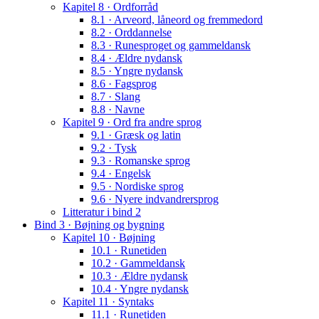
Kapitel 8 · Ordforråd
8.1 · Arveord, låneord og fremmedord
8.2 · Orddannelse
8.3 · Runesproget og gammeldansk
8.4 · Ældre nydansk
8.5 · Yngre nydansk
8.6 · Fagsprog
8.7 · Slang
8.8 · Navne
Kapitel 9 · Ord fra andre sprog
9.1 · Græsk og latin
9.2 · Tysk
9.3 · Romanske sprog
9.4 · Engelsk
9.5 · Nordiske sprog
9.6 · Nyere indvandrersprog
Litteratur i bind 2
Bind 3 · Bøjning og bygning
Kapitel 10 · Bøjning
10.1 · Runetiden
10.2 · Gammeldansk
10.3 · Ældre nydansk
10.4 · Yngre nydansk
Kapitel 11 · Syntaks
11.1 · Runetiden