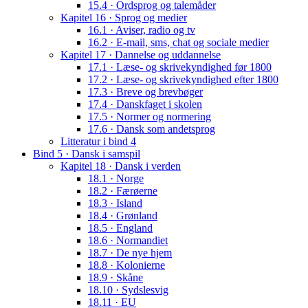
15.4 · Ordsprog og talemåder
Kapitel 16 · Sprog og medier
16.1 · Aviser, radio og tv
16.2 · E-mail, sms, chat og sociale medier
Kapitel 17 · Dannelse og uddannelse
17.1 · Læse- og skrivekyndighed før 1800
17.2 · Læse- og skrivekyndighed efter 1800
17.3 · Breve og brevbøger
17.4 · Danskfaget i skolen
17.5 · Normer og normering
17.6 · Dansk som andetsprog
Litteratur i bind 4
Bind 5 · Dansk i samspil
Kapitel 18 · Dansk i verden
18.1 · Norge
18.2 · Færøerne
18.3 · Island
18.4 · Grønland
18.5 · England
18.6 · Normandiet
18.7 · De nye hjem
18.8 · Kolonierne
18.9 · Skåne
18.10 · Sydslesvig
18.11 · EU