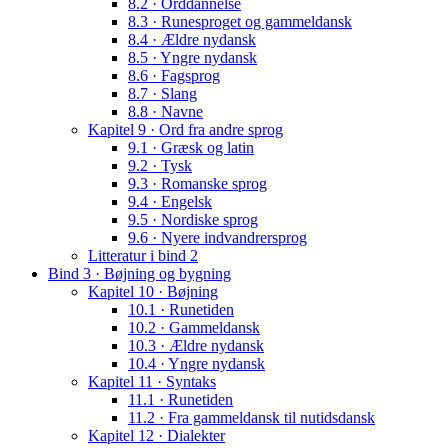
8.2 · Orddannelse
8.3 · Runesproget og gammeldansk
8.4 · Ældre nydansk
8.5 · Yngre nydansk
8.6 · Fagsprog
8.7 · Slang
8.8 · Navne
Kapitel 9 · Ord fra andre sprog
9.1 · Græsk og latin
9.2 · Tysk
9.3 · Romanske sprog
9.4 · Engelsk
9.5 · Nordiske sprog
9.6 · Nyere indvandrersprog
Litteratur i bind 2
Bind 3 · Bøjning og bygning
Kapitel 10 · Bøjning
10.1 · Runetiden
10.2 · Gammeldansk
10.3 · Ældre nydansk
10.4 · Yngre nydansk
Kapitel 11 · Syntaks
11.1 · Runetiden
11.2 · Fra gammeldansk til nutidsdansk
Kapitel 12 · Dialekter