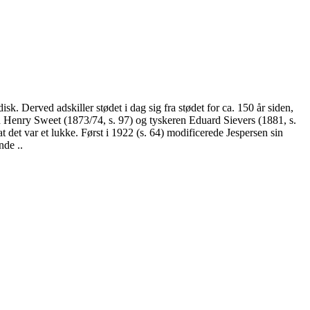
k. Derved adskiller stødet i dag sig fra stødet for ca. 150 år siden,
en Henry Sweet (1873/74, s. 97) og tyskeren Eduard Sievers (1881, s.
t det var et lukke. Først i 1922 (s. 64) modificerede Jespersen sin
nde ..