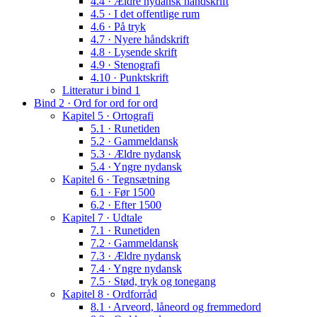
4.4 · Ældre nydansk håndskrift
4.5 · I det offentlige rum
4.6 · På tryk
4.7 · Nyere håndskrift
4.8 · Lysende skrift
4.9 · Stenografi
4.10 · Punktskrift
Litteratur i bind 1
Bind 2 · Ord for ord for ord
Kapitel 5 · Ortografi
5.1 · Runetiden
5.2 · Gammeldansk
5.3 · Ældre nydansk
5.4 · Yngre nydansk
Kapitel 6 · Tegnsætning
6.1 · Før 1500
6.2 · Efter 1500
Kapitel 7 · Udtale
7.1 · Runetiden
7.2 · Gammeldansk
7.3 · Ældre nydansk
7.4 · Yngre nydansk
7.5 · Stød, tryk og tonegang
Kapitel 8 · Ordforråd
8.1 · Arveord, låneord og fremmedord