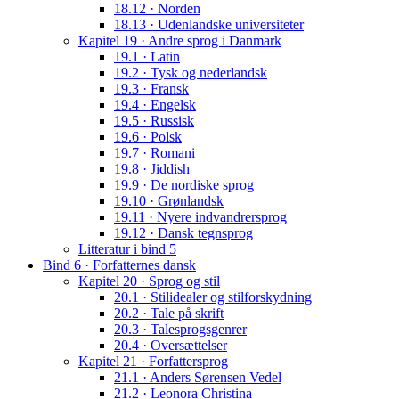
18.12 · Norden
18.13 · Udenlandske universiteter
Kapitel 19 · Andre sprog i Danmark
19.1 · Latin
19.2 · Tysk og nederlandsk
19.3 · Fransk
19.4 · Engelsk
19.5 · Russisk
19.6 · Polsk
19.7 · Romani
19.8 · Jiddish
19.9 · De nordiske sprog
19.10 · Grønlandsk
19.11 · Nyere indvandrersprog
19.12 · Dansk tegnsprog
Litteratur i bind 5
Bind 6 · Forfatternes dansk
Kapitel 20 · Sprog og stil
20.1 · Stilidealer og stilforskydning
20.2 · Tale på skrift
20.3 · Talesprogsgenrer
20.4 · Oversættelser
Kapitel 21 · Forfattersprog
21.1 · Anders Sørensen Vedel
21.2 · Leonora Christina