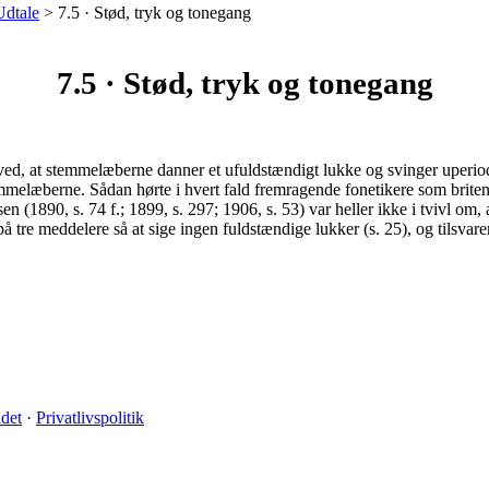
Udtale
>
7.5 · Stød, tryk og tonegang
7.5 · Stød, tryk og tonegang
 ved, at stemmelæberne danner et ufuldstændigt lukke og svinger uperiodis
temmelæberne. Sådan hørte i hvert fald fremragende fonetikere som brit
 (1890, s. 74 f.; 1899, s. 297; 1906, s. 53) var heller ikke i tvivl om, a
å tre meddelere så at sige ingen fuldstændige lukker (s. 25), og tilsvare
det
·
Privatlivspolitik