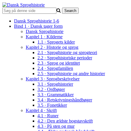
Dansk Sproghistorie 1-6
Bind 1 · Dansk tager form
Dansk Sproghistorie
Kapitel 1 · Kilderne
1.1 · Sprogets kilder
Kapitel 2 · Historie og sprog
2.1 · Sproghistorie og sprogteori
2.2 · Sproghistoriske perioder
2.3 · Sprog og identitet
2.4 · Sprogfamilien
2.5 · Sproghistorie og andre historier
Kapitel 3 · Sprogbeskrivelser
3.1 · Sproghistorier
3.2 · Ordbøger
3.3 · Grammatikker
3.4 · Retskrivningshåndbøger
3.5 · Fonetikker
Kapitel 4 · Skrift
4.1 · Runer
4.2 · Den ældste bogstavskrift
4.3 · På sten og mur