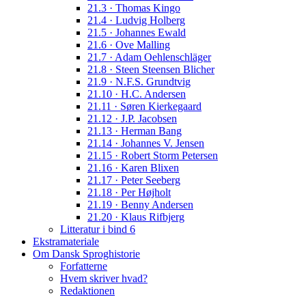
21.3 · Thomas Kingo
21.4 · Ludvig Holberg
21.5 · Johannes Ewald
21.6 · Ove Malling
21.7 · Adam Oehlenschläger
21.8 · Steen Steensen Blicher
21.9 · N.F.S. Grundtvig
21.10 · H.C. Andersen
21.11 · Søren Kierkegaard
21.12 · J.P. Jacobsen
21.13 · Herman Bang
21.14 · Johannes V. Jensen
21.15 · Robert Storm Petersen
21.16 · Karen Blixen
21.17 · Peter Seeberg
21.18 · Per Højholt
21.19 · Benny Andersen
21.20 · Klaus Rifbjerg
Litteratur i bind 6
Ekstramateriale
Om Dansk Sproghistorie
Forfatterne
Hvem skriver hvad?
Redaktionen