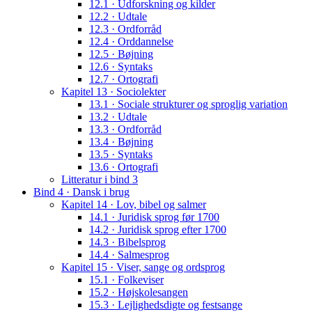
12.1 · Udforskning og kilder
12.2 · Udtale
12.3 · Ordforråd
12.4 · Orddannelse
12.5 · Bøjning
12.6 · Syntaks
12.7 · Ortografi
Kapitel 13 · Sociolekter
13.1 · Sociale strukturer og sproglig variation
13.2 · Udtale
13.3 · Ordforråd
13.4 · Bøjning
13.5 · Syntaks
13.6 · Ortografi
Litteratur i bind 3
Bind 4 · Dansk i brug
Kapitel 14 · Lov, bibel og salmer
14.1 · Juridisk sprog før 1700
14.2 · Juridisk sprog efter 1700
14.3 · Bibelsprog
14.4 · Salmesprog
Kapitel 15 · Viser, sange og ordsprog
15.1 · Folkeviser
15.2 · Højskolesangen
15.3 · Lejlighedsdigte og festsange