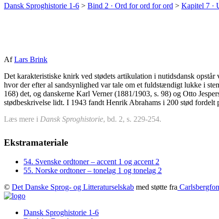
Dansk Sproghistorie 1-6
>
Bind 2 · Ord for ord for ord
>
Kapitel 7 · 
Af
Lars Brink
Det karakteristiske knirk ved stødets artikulation i nutidsdansk opstår
hvor der efter al sandsynlighed var tale om et fuldstændigt lukke i s
168) det, og danskerne Karl Verner (1881/1903, s. 98) og Otto Jespersen
stødbeskrivelse lidt. I 1943 fandt Henrik Abrahams i 200 stød fordelt p
Læs mere i
Dansk Sproghistorie
, bd. 2, s. 229-254.
Ekstramateriale
54. Svenske ordtoner – accent 1 og accent 2
55. Norske ordtoner – tonelag 1 og tonelag 2
©
Det Danske Sprog- og Litteraturselskab
med støtte fra
Carlsbergfon
Dansk Sproghistorie 1-6