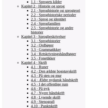
1.1 · Sprogets kilder
Kapitel 2 · Historie og sprog
2.1 · Sproghistorie og sprogteori
2.2 · Sproghistoriske perioder
2.3 · Sprog og identitet
2.4 · Sprogfamilien
2.5 · Sproghistorie og andre
historier
Kapitel 3 · Sprogbeskrivelser
3.1 · Sproghistorier
3.2 · Ordbøger
3.3 · Grammatikker
3.4 · Retskrivningshåndbøger
3.5 · Fonetikker
Kapitel 4 · Skrift
4.1 · Runer
4.2 · Den ældste bogstavskrift
4.3 · På sten og mur
4.4 · Ældre nydansk håndskrift
4.5 · I det offentlige rum
4.6 · På tryk
4.7 · Nyere håndskrift
4.8 · Lysende skrift
4.9 · Stenografi
4.10 · Punktskrift