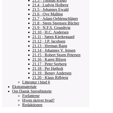
21.3 · Thomas Kingo
21.4 · Ludvig Holberg
21.5 · Johannes Ewald
21.6 · Ove Malling
21.7 · Adam Oehlenschläger
21.8 · Steen Steensen Blicher
21.9 · N.F.S. Grundtvig
21.10 · H.C. Andersen
21.11 · Søren Kierkegaard
21.12 · J.P. Jacobsen
21.13 · Herman Bang
21.14 · Johannes V. Jensen
21.15 · Robert Storm Petersen
21.16 · Karen Blixen
21.17 · Peter Seeberg
21.18 · Per Højholt
21.19 · Benny Andersen
21.20 · Klaus Rifbjerg
Litteratur i bind 6
Ekstramateriale
Om Dansk Sproghistorie
Forfatterne
Hvem skriver hvad?
Redaktionen