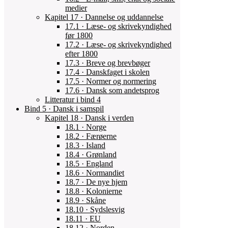
medier
Kapitel 17 · Dannelse og uddannelse
17.1 · Læse- og skrivekyndighed
før 1800
17.2 · Læse- og skrivekyndighed
efter 1800
17.3 · Breve og brevbøger
17.4 · Danskfaget i skolen
17.5 · Normer og normering
17.6 · Dansk som andetsprog
Litteratur i bind 4
Bind 5 · Dansk i samspil
Kapitel 18 · Dansk i verden
18.1 · Norge
18.2 · Færøerne
18.3 · Island
18.4 · Grønland
18.5 · England
18.6 · Normandiet
18.7 · De nye hjem
18.8 · Kolonierne
18.9 · Skåne
18.10 · Sydslesvig
18.11 · EU
18.12 · Norden