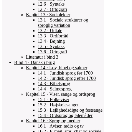
12.6 · Syntaks
12.7 · Ortografi
Kapitel 13 · Sociolekter
13.1 · Sociale strukturer og
sproglig variation
13.2 · Udtale
13.3 · Ordforråd
13.4 · Bøjning
13.5 · Syntaks
13.6 · Ortografi
Litteratur i bind 3
Bind 4 · Dansk i brug
Kapitel 14 · Lov, bibel og salmer
14.1 · Juridisk sprog før 1700
14.2 · Juridisk sprog efter 1700
14.3 · Bibelsprog
14.4 · Salmesprog
Kapitel 15 · Viser, sange og ordsprog
15.1 · Folkeviser
15.2 · Højskolesangen
15.3 · Lejlighedsdigte og festsange
15.4 · Ordsprog og talemåder
Kapitel 16 · Sprog og medier
16.1 · Aviser, radio og tv
16.2 · E-mail, sms, chat og sociale