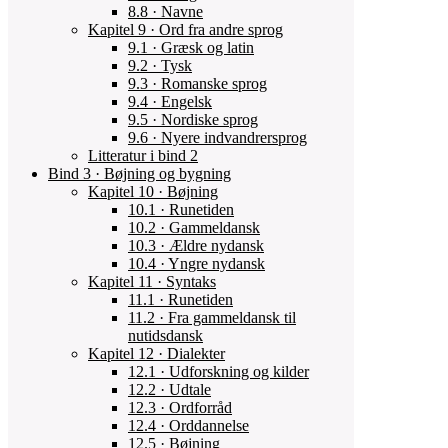
8.8 · Navne
Kapitel 9 · Ord fra andre sprog
9.1 · Græsk og latin
9.2 · Tysk
9.3 · Romanske sprog
9.4 · Engelsk
9.5 · Nordiske sprog
9.6 · Nyere indvandrersprog
Litteratur i bind 2
Bind 3 · Bøjning og bygning
Kapitel 10 · Bøjning
10.1 · Runetiden
10.2 · Gammeldansk
10.3 · Ældre nydansk
10.4 · Yngre nydansk
Kapitel 11 · Syntaks
11.1 · Runetiden
11.2 · Fra gammeldansk til
nutidsdansk
Kapitel 12 · Dialekter
12.1 · Udforskning og kilder
12.2 · Udtale
12.3 · Ordforråd
12.4 · Orddannelse
12.5 · Bøjning