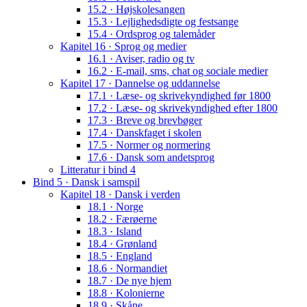
15.2 · Højskolesangen
15.3 · Lejlighedsdigte og festsange
15.4 · Ordsprog og talemåder
Kapitel 16 · Sprog og medier
16.1 · Aviser, radio og tv
16.2 · E-mail, sms, chat og sociale medier
Kapitel 17 · Dannelse og uddannelse
17.1 · Læse- og skrivekyndighed før 1800
17.2 · Læse- og skrivekyndighed efter 1800
17.3 · Breve og brevbøger
17.4 · Danskfaget i skolen
17.5 · Normer og normering
17.6 · Dansk som andetsprog
Litteratur i bind 4
Bind 5 · Dansk i samspil
Kapitel 18 · Dansk i verden
18.1 · Norge
18.2 · Færøerne
18.3 · Island
18.4 · Grønland
18.5 · England
18.6 · Normandiet
18.7 · De nye hjem
18.8 · Kolonierne
18.9 · Skåne