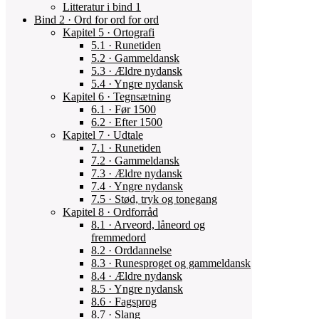
Litteratur i bind 1
Bind 2 · Ord for ord for ord
Kapitel 5 · Ortografi
5.1 · Runetiden
5.2 · Gammeldansk
5.3 · Ældre nydansk
5.4 · Yngre nydansk
Kapitel 6 · Tegnsætning
6.1 · Før 1500
6.2 · Efter 1500
Kapitel 7 · Udtale
7.1 · Runetiden
7.2 · Gammeldansk
7.3 · Ældre nydansk
7.4 · Yngre nydansk
7.5 · Stød, tryk og tonegang
Kapitel 8 · Ordforråd
8.1 · Arveord, låneord og
fremmedord
8.2 · Orddannelse
8.3 · Runesproget og gammeldansk
8.4 · Ældre nydansk
8.5 · Yngre nydansk
8.6 · Fagsprog
8.7 · Slang