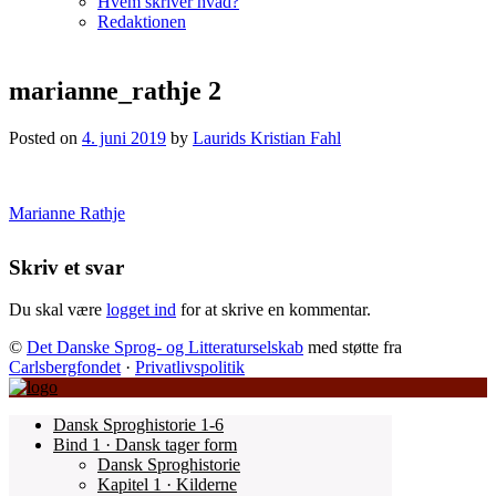
Hvem skriver hvad?
Redaktionen
marianne_rathje 2
Posted on
4. juni 2019
by
Laurids Kristian Fahl
Marianne Rathje
Indlægsnavigation
Skriv et svar
Du skal være
logget ind
for at skrive en kommentar.
©
Det Danske Sprog- og Litteraturselskab
med støtte fra
Carlsbergfondet
·
Privatlivspolitik
Dansk Sproghistorie 1-6
Bind 1 · Dansk tager form
Dansk Sproghistorie
Kapitel 1 · Kilderne