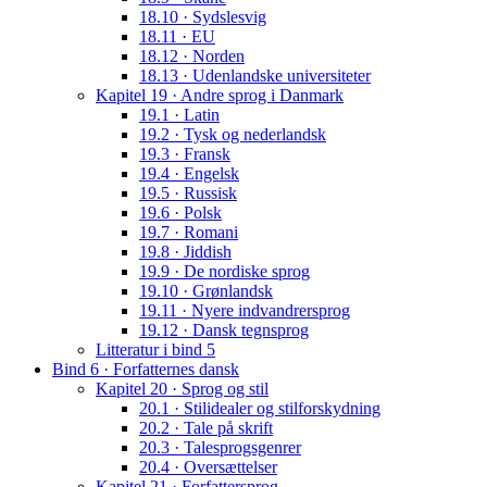
18.10 · Sydslesvig
18.11 · EU
18.12 · Norden
18.13 · Udenlandske universiteter
Kapitel 19 · Andre sprog i Danmark
19.1 · Latin
19.2 · Tysk og nederlandsk
19.3 · Fransk
19.4 · Engelsk
19.5 · Russisk
19.6 · Polsk
19.7 · Romani
19.8 · Jiddish
19.9 · De nordiske sprog
19.10 · Grønlandsk
19.11 · Nyere indvandrersprog
19.12 · Dansk tegnsprog
Litteratur i bind 5
Bind 6 · Forfatternes dansk
Kapitel 20 · Sprog og stil
20.1 · Stilidealer og stilforskydning
20.2 · Tale på skrift
20.3 · Talesprogsgenrer
20.4 · Oversættelser
Kapitel 21 · Forfattersprog