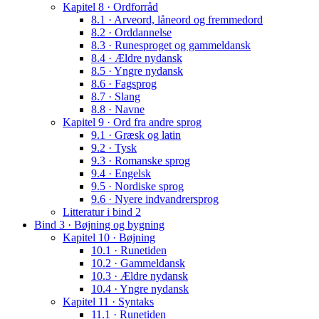
Kapitel 8 · Ordforråd
8.1 · Arveord, låneord og fremmedord
8.2 · Orddannelse
8.3 · Runesproget og gammeldansk
8.4 · Ældre nydansk
8.5 · Yngre nydansk
8.6 · Fagsprog
8.7 · Slang
8.8 · Navne
Kapitel 9 · Ord fra andre sprog
9.1 · Græsk og latin
9.2 · Tysk
9.3 · Romanske sprog
9.4 · Engelsk
9.5 · Nordiske sprog
9.6 · Nyere indvandrersprog
Litteratur i bind 2
Bind 3 · Bøjning og bygning
Kapitel 10 · Bøjning
10.1 · Runetiden
10.2 · Gammeldansk
10.3 · Ældre nydansk
10.4 · Yngre nydansk
Kapitel 11 · Syntaks
11.1 · Runetiden