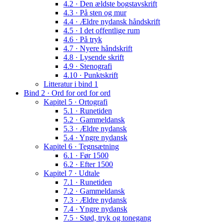
4.2 · Den ældste bogstavskrift
4.3 · På sten og mur
4.4 · Ældre nydansk håndskrift
4.5 · I det offentlige rum
4.6 · På tryk
4.7 · Nyere håndskrift
4.8 · Lysende skrift
4.9 · Stenografi
4.10 · Punktskrift
Litteratur i bind 1
Bind 2 · Ord for ord for ord
Kapitel 5 · Ortografi
5.1 · Runetiden
5.2 · Gammeldansk
5.3 · Ældre nydansk
5.4 · Yngre nydansk
Kapitel 6 · Tegnsætning
6.1 · Før 1500
6.2 · Efter 1500
Kapitel 7 · Udtale
7.1 · Runetiden
7.2 · Gammeldansk
7.3 · Ældre nydansk
7.4 · Yngre nydansk
7.5 · Stød, tryk og tonegang