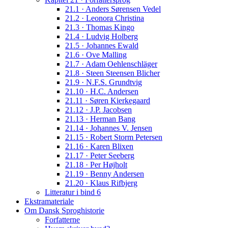
21.1 · Anders Sørensen Vedel
21.2 · Leonora Christina
21.3 · Thomas Kingo
21.4 · Ludvig Holberg
21.5 · Johannes Ewald
21.6 · Ove Malling
21.7 · Adam Oehlenschläger
21.8 · Steen Steensen Blicher
21.9 · N.F.S. Grundtvig
21.10 · H.C. Andersen
21.11 · Søren Kierkegaard
21.12 · J.P. Jacobsen
21.13 · Herman Bang
21.14 · Johannes V. Jensen
21.15 · Robert Storm Petersen
21.16 · Karen Blixen
21.17 · Peter Seeberg
21.18 · Per Højholt
21.19 · Benny Andersen
21.20 · Klaus Rifbjerg
Litteratur i bind 6
Ekstramateriale
Om Dansk Sproghistorie
Forfatterne