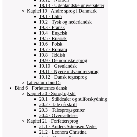
18.13 · Udenlandske universiteter
Kapitel 19 · Andre sprog i Danmark
19.1 · Latin
19.2 · Tysk og nederlandsk
19.3 · Fransk
19.4 · Engelsk
19.5 · Russisk
19.6 · Polsk
19.7 · Romani
19.8 · Jiddish
19.9 · De nordiske sprog
19.10 · Grønlandsk
19.11 · Nyere indvandrersprog
19.12 · Dansk tegnsprog
Litteratur i bind 5
Bind 6 · Forfatternes dansk
Kapitel 20 · Sprog og stil
20.1 · Stilidealer og stilforskydning
20.2 · Tale på skrift
20.3 · Talesprogsgenrer
20.4 · Oversættelser
Kapitel 21 · Forfattersprog
21.1 · Anders Sørensen Vedel
21.2 · Leonora Christina