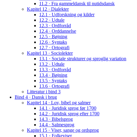
11.2 · Fra gammeldansk til nutidsdansk
Kapitel 12 · Dialekter
12.1 · Udforskning og kilder
12.2 · Udtale
12.3 · Ordforråd
12.4 · Orddannelse
12.5 · Bøjning
12.6 · Syntaks
12.7 · Ortografi
Kapitel 13 · Sociolekter
13.1 · Sociale strukturer og sproglig variation
13.2 · Udtale
13.3 · Ordforråd
13.4 · Bøjning
13.5 · Syntaks
13.6 · Ortografi
Litteratur i bind 3
Bind 4 · Dansk i brug
Kapitel 14 · Lov, bibel og salmer
14.1 · Juridisk sprog før 1700
14.2 · Juridisk sprog efter 1700
14.3 · Bibelsprog
14.4 · Salmesprog
Kapitel 15 · Viser, sange og ordsprog
15.1 · Folkeviser